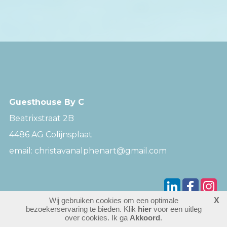
Guesthouse By C
Beatrixstraat 2B
4486 AG Colijnsplaat
email: christavanalphenart@gmail.com
Wij gebruiken cookies om een optimale
X
158319
bezoekers
bezoekerservaring te bieden. Klik
hier
voor een uitleg
login
over cookies. Ik ga
Akkoord
.
website maken
laatste wijziging: 27-01-2026